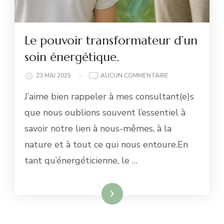
Le pouvoir transformateur d’un
soin énergétique.
LE
23 MAI 2025
AUCUN COMMENTAIRE
POUVOIR
J’aime bien rappeler à mes consultant(e)s
TRANSFORMATEU
D’UN
que nous oublions souvent l’essentiel à
SOIN
savoir notre lien à nous-mêmes, à la
ÉNERGÉTIQUE.
nature et à tout ce qui nous entoure.En
tant qu’énergéticienne, le …
Lire la suite