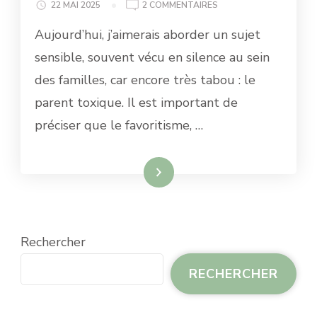
SUR
22 MAI 2025
2 COMMENTAIRES
PARENTS
Aujourd’hui, j’aimerais aborder un sujet
TOXIQUES
:
sensible, souvent vécu en silence au sein
LE
des familles, car encore très tabou : le
POISON
DU
parent toxique. Il est important de
FAVORITISME
préciser que le favoritisme, …
ET
DE
LA
MANIPULATION
Lire la suite
FAMILIALE.
Rechercher
RECHERCHER