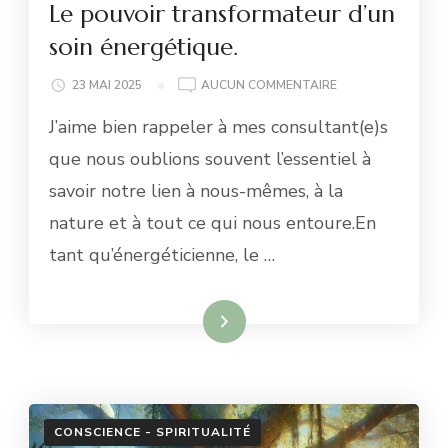
Le pouvoir transformateur d’un
soin énergétique.
LE
23 MAI 2025
AUCUN COMMENTAIRE
POUVOIR
J’aime bien rappeler à mes consultant(e)s
TRANSFORMATEU
D’UN
que nous oublions souvent l’essentiel à
SOIN
savoir notre lien à nous-mêmes, à la
ÉNERGÉTIQUE.
nature et à tout ce qui nous entoure.En
tant qu’énergéticienne, le …
Lire la suite
CONSCIENCE - SPIRITUALITÉ