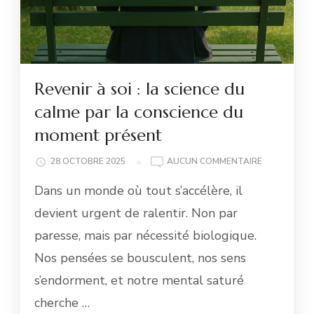
Revenir à soi : la science du
calme par la conscience du
moment présent
REVENIR
28 OCTOBRE 2025
AUCUN COMMENTAIRE
À
Dans un monde où tout s’accélère, il
SOI
:
devient urgent de ralentir. Non par
LA
paresse, mais par nécessité biologique.
SCIENCE
DU
Nos pensées se bousculent, nos sens
CALME
s’endorment, et notre mental saturé
PAR
LA
cherche …
CONSCIENC