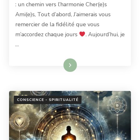
QUAND
: un chemin vers l’harmonie Cher(e)s
SPIRITUALITÉ,
Ami(e)s, Tout d’abord, J’aimerais vous
ÉNERGIE
ET
remercier de la fidélité que vous
NATUROPATHIE
m’accordez chaque jours
. Aujourd’hui, je
SE
RENCONTRENT.
…
Lire la suite
CONSCIENCE - SPIRITUALITÉ