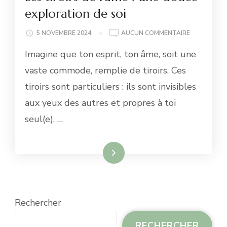
exploration de soi
LES
5 NOVEMBRE 2024
AUCUN COMMENTAIRE
TIROIRS
Imagine que ton esprit, ton âme, soit une
DE
L’ÂME
vaste commode, remplie de tiroirs. Ces
:
tiroirs sont particuliers : ils sont invisibles
UNE
DOUCE
aux yeux des autres et propres à toi
EXPLORATI
seul(e). …
DE
SOI
Lire la suite
Rechercher
RECHERCHER