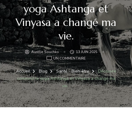
yoga Ashtanga et
Vinyasa a changé ma
vie.
Aurélie Souchko
13 JUIN 2025
SUR
UN COMMENTAIRE
DÉCOUVRE
COMMENT
Accueil
Blog
Santé - Bien-être
Découvre
LE
comment le yoga Ashtanga et Vinyasa a changé ma
YOGA
vie.
ASHTANGA
ET
VINYASA
A
CHANGÉ
MA
VIE.