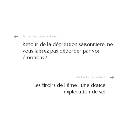
Navigation
Article précédent
Retour de la dépression saisonnière, ne
d'article
vous laissez pas déborder par vos
émotions !
Article suivant
Les tiroirs de l’âme : une douce
exploration de soi