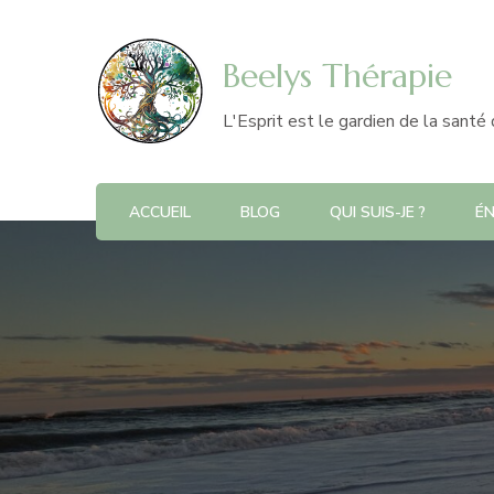
Beelys Thérapie
L'Esprit est le gardien de la santé
ACCUEIL
BLOG
QUI SUIS-JE ?
ÉN