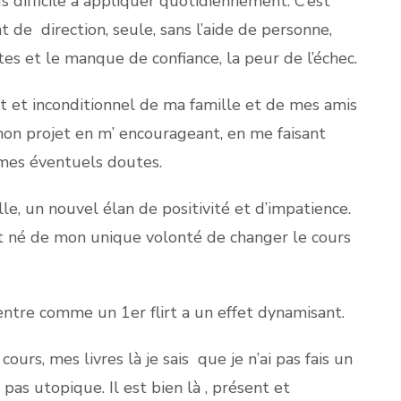
s difficile à appliquer quotidiennement. C’est
de direction, seule, sans l’aide de personne,
ntes et le manque de confiance, la peur de l’échec.
t et inconditionnel de ma famille et de mes amis
mon projet en m’ encourageant, en me faisant
 mes éventuels doutes.
e, un nouvel élan de positivité et d’impatience.
st né de mon unique volonté de changer le cours
entre comme un 1er flirt a un effet dynamisant.
ours, mes livres là je sais que je n’ai pas fais un
pas utopique. Il est bien là , présent et